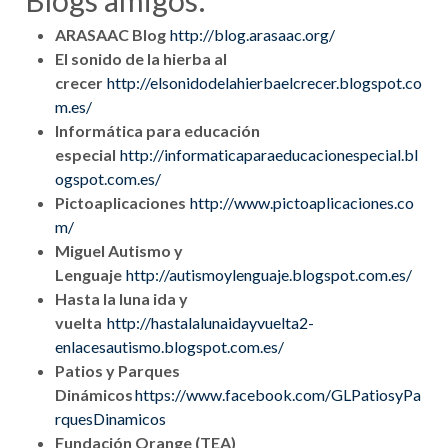
Blogs amigos:
ARASAAC Blog
http://blog.arasaac.org/
El sonido de la hierba al
crecer
http://elsonidodelahierbaelcrecer.blogspot.co
m.es/
Informática para educación
especial
http://informaticaparaeducacionespecial.bl
ogspot.com.es/
Pictoaplicaciones
http://www.pictoaplicaciones.co
m/
Miguel Autismo y
Lenguaje
http://autismoylenguaje.blogspot.com.es/
Hasta la luna ida y
vuelta
http://hastalalunaidayvuelta2-
enlacesautismo.blogspot.com.es/
Patios y Parques
Dinámicos
https://www.facebook.com/GLPatiosyPa
rquesDinamicos
Fundación Orange (TEA)